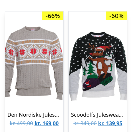
-66%
-60%
Den Nordiske Julesweater Grå – dame / kvinder
Scoodolfs Julesweater – Børn
Den
Den
Den
De
kr.
499,00
kr.
169,00
kr.
349,00
kr.
139,95
oprindelige
aktuelle
oprindelige
aktu