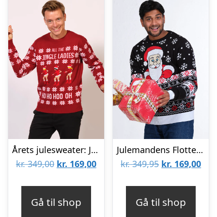
Årets julesweater: Jingle Ladies – herre / mænd. Ugly Christmas Sweater lavet i Danmark
Julemandens Flotte Julesweater – herre / mænd.
Den
Den
Den
De
kr.
349,00
kr.
169,00
kr.
349,95
kr.
169,00
oprindelige
aktuelle
oprindelige
aktu
pris
pris
pris
pris
Gå til shop
Gå til shop
var:
er:
var:
er: