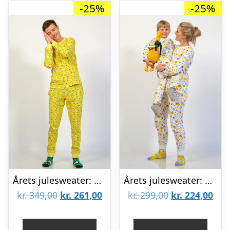
-25%
-25%
Årets julesweater: Påskekyllingens Påskepyjamas Gul – herre / mænd. Ugly Christmas Sweater lavet i Danmark
Årets julesweater: Påskekyllingens Påskepyjamas – Børn. Ugly Christmas Sweater lavet i Danmark
Den
Den
Den
De
kr.
349,00
kr.
261,00
kr.
299,00
kr.
224,00
oprindelige
aktuelle
oprindelige
aktu
pris
pris
pris
pris