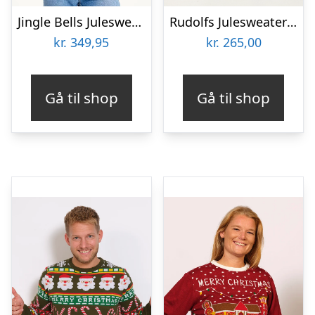
Jingle Bells Julesweateren – herre / mænd
Rudolfs Julesweater Grøn – Børn.
kr.
349,95
kr.
265,00
Gå til shop
Gå til shop