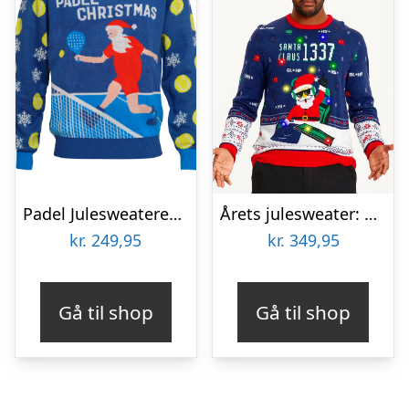
Padel Julesweateren – herre / mænd
Årets julesweater: The Real MVP – herre / mænd. Ugly Christmas Sweater lavet i Danmark
kr.
249,95
kr.
349,95
Gå til shop
Gå til shop