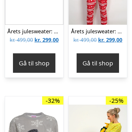
Årets julesweater: Valentinessæt Navy – herre / mænd. Ugly Christmas Sweater lavet i Danmark
Årets julesweater: Valentinssæt Rød – herre / mænd. Ugly Christmas Sweater lavet i Danmark
Den
Den
Den
De
kr.
499,00
kr.
299,00
kr.
499,00
kr.
299,00
oprindelige
aktuelle
oprindelige
aktu
pris
pris
pris
pris
Gå til shop
Gå til shop
var:
er:
var:
er:
kr. 499,00.
kr. 299,00.
kr. 499,00.
kr. 
-32%
-25%