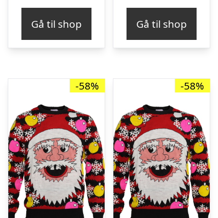
pris
pris
pris
pris
Gå til shop
Gå til shop
var:
er:
var:
er:
kr. 499,00.
kr. 169,00.
kr. 349,00.
kr. 
-58%
-58%