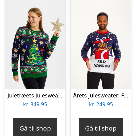
Juletræets Julesweater Navy LED – dame / kvinder
Årets julesweater: Feliz Navidog – herre / mænd. Ugly Christmas Sweater lavet i Danmark
kr.
349,95
kr.
249,95
Gå til shop
Gå til shop