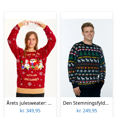
Årets julesweater: Walking Around With My Snowmies LED – dame / kvinder. Ugly Christmas Sweater lavet i Danmark
Den Stemningsfyldte Julesweater – herre / mænd
kr.
349,95
kr.
249,95