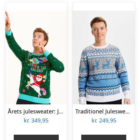
Årets julesweater: Joy To The Galaxy – herre / mænd. Ugly Christmas Sweater lavet i Danmark
Traditionel Julesweater Blå – herre / mænd
kr.
349,95
kr.
249,95