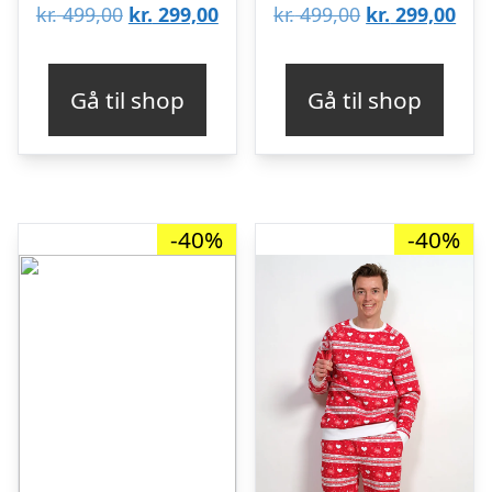
Den
Den
Den
De
kr.
499,00
kr.
299,00
kr.
499,00
kr.
299,00
oprindelige
aktuelle
oprindelige
aktu
pris
pris
pris
pris
Gå til shop
Gå til shop
var:
er:
var:
er:
kr. 499,00.
kr. 299,00.
kr. 499,00.
kr. 
-40%
-40%