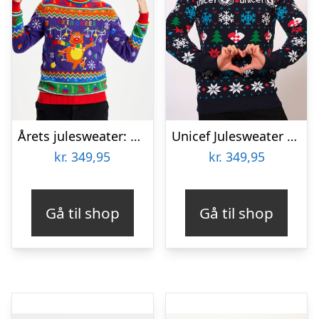
Årets julesweater: Reinqueer – herre / mænd. Ugly Christmas Sweater lavet i Danmark
Unicef Julesweater – herre / mænd.
kr.
349,95
kr.
349,95
Gå til shop
Gå til shop