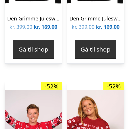
Den Grimme Julesweater – dame / kvinder
Den Grimme Julesweater – herre / mænd
Den
Den
Den
De
kr.
399,00
kr.
169,00
kr.
399,00
kr.
169,00
oprindelige
aktuelle
oprindelige
aktu
pris
pris
pris
pris
Gå til shop
Gå til shop
var:
er:
var:
er:
kr. 399,00.
kr. 169,00.
kr. 399,00.
kr. 
-52%
-52%