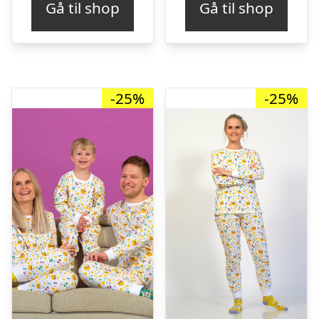
Gå til shop
Gå til shop
var:
er:
var:
er:
kr. 349,00.
kr. 261,00.
kr. 299,00.
kr. 
-25%
-25%