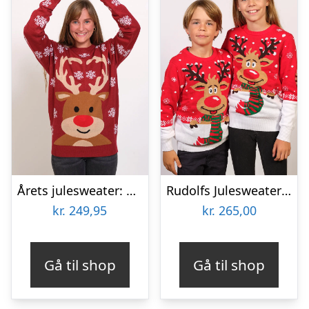
Årets julesweater: Det Søde Rensdyr – dame / kvinder. Ugly Christmas Sweater lavet i Danmark
Rudolfs Julesweater Rød – Børn.
kr.
249,95
kr.
265,00
Gå til shop
Gå til shop