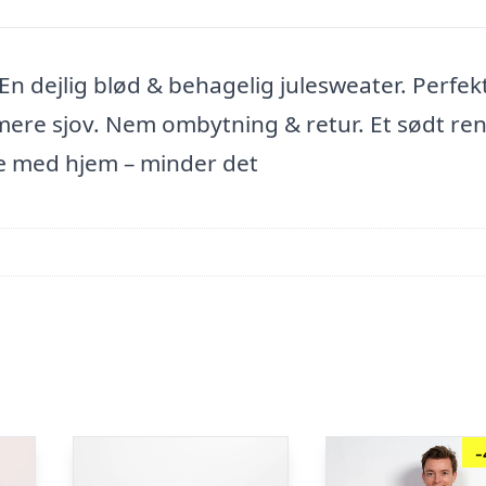
 En dejlig blød & behagelig julesweater. Perfek
 mere sjov. Nem ombytning & retur. Et sødt re
træ med hjem – minder det