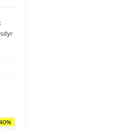
t
nsdyr
-40%