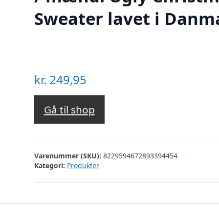
Sweater lavet i Danm
kr.
249,95
Gå til shop
Varenummer (SKU):
8229594672893394454
Kategori:
Produkter