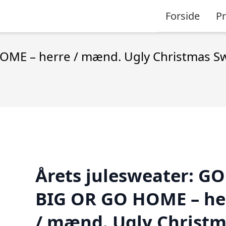
Forside
P
OME – herre / mænd. Ugly Christmas Sw
Årets julesweater: GO
BIG OR GO HOME – he
/ mænd. Ugly Christ