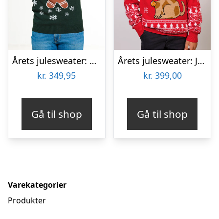
Årets julesweater: Bite Me – herre / mænd. Ugly Christmas Sweater lavet i Danmark
Årets julesweater: Julemandens Lille Hjælper – Børn. Ugly Christmas Sweater lavet i Danmark
kr.
349,95
kr.
399,00
Gå til shop
Gå til shop
Varekategorier
Produkter