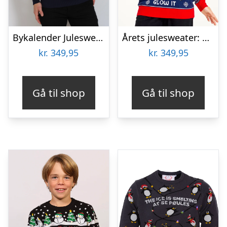
Bykalender Julesweateren – herre / mænd.
Årets julesweater: Sexy And I Glow It Blå – dame / kvinder. Ugly Christmas Sweater lavet i Danmark
kr.
349,95
kr.
349,95
Gå til shop
Gå til shop