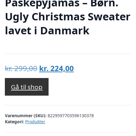
Påskepyjamas – Børn.
Ugly Christmas Sweater
lavet i Danmark
Den
Den
kr.
299,00
kr.
224,00
oprindelige
aktuelle
pris
pris
Gå til shop
var:
er:
kr. 299,00.
kr. 224,00.
Varenummer (SKU):
8229597703596130378
Kategori:
Produkter