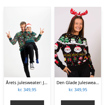
Årets julesweater: Julesweatshirt – herre / mænd. Ugly Christmas Sweater lavet i Danmark
Den Glade Julesweater – dame / kvinder.
kr.
349,95
kr.
349,95