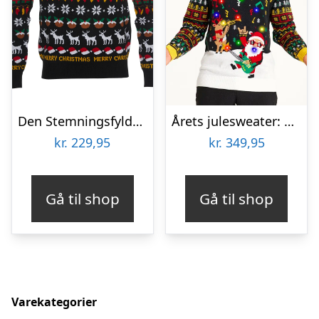
Den Stemningsfyldte Julesweater Børn
Årets julesweater: Rocking Around The Christmas Tree – herre / mænd. Ugly Christmas Sweater lavet i Danmark
kr.
229,95
kr.
349,95
Gå til shop
Gå til shop
Varekategorier