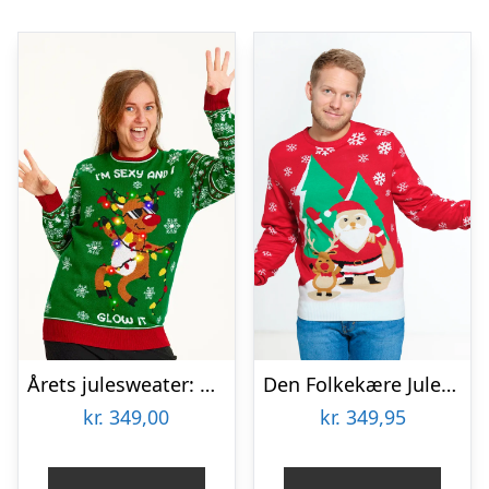
Årets julesweater: Sexy And I Glow It Grøn – dame / kvinder. Ugly Christmas Sweater lavet i Danmark
Den Folkekære Julesweater – herre / mænd.
kr.
349,00
kr.
349,95