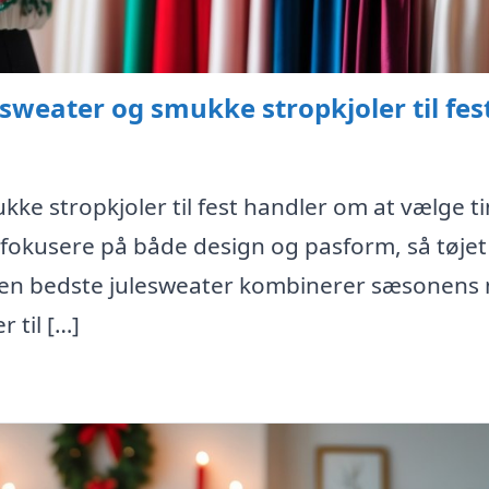
sweater og smukke stropkjoler til fes
ke stropkjoler til fest handler om at vælge ti
al fokusere på både design og pasform, så tøje
. Den bedste julesweater kombinerer sæsonens
 til […]