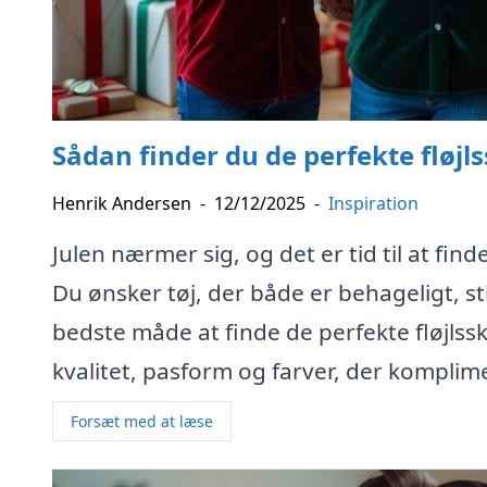
Sådan finder du de perfekte fløjlssk
Henrik Andersen
-
12/12/2025
-
Inspiration
Julen nærmer sig, og det er tid til at finde
Du ønsker tøj, der både er behageligt, sti
bedste måde at finde de perfekte fløjlsskj
kvalitet, pasform og farver, der komplim
Forsæt med at læse