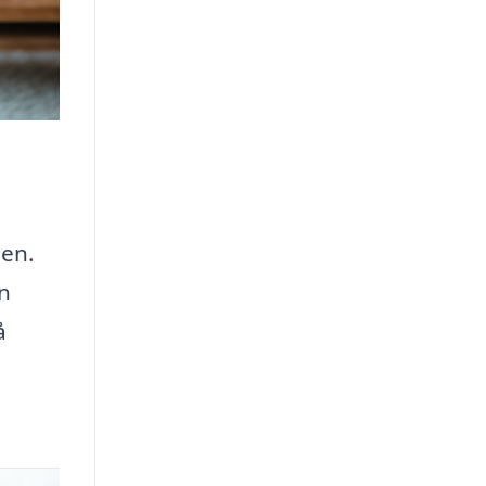
ien.
en
å