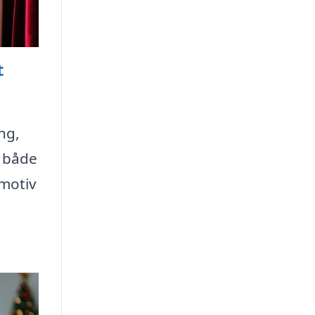
t
ng,
t både
 motiv