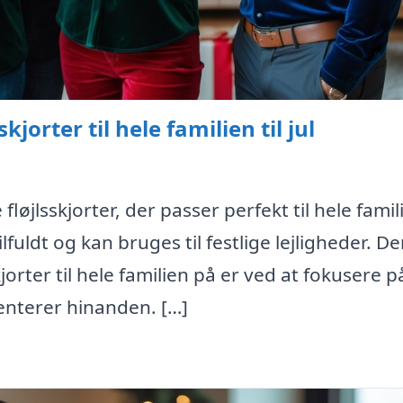
jorter til hele familien til jul
 fløjlsskjorter, der passer perfekt til hele famil
lfuldt og kan bruges til festlige lejligheder. D
orter til hele familien på er ved at fokusere p
enterer hinanden. […]