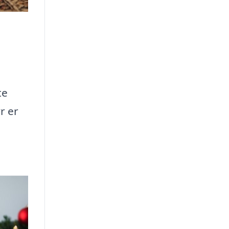
te
r er