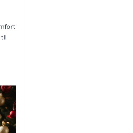
omfort
til