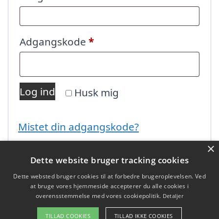
Påkrævet
Adgangskode
*
Log ind
Husk mig
Mistet din adgangskode?
×
Dette website bruger tracking cookies
Dette websted bruger cookies til at forbedre brugeroplevelsen. Ved
at bruge vores hjemmeside accepterer du alle cookies i
overensstemmelse med vores cookiepolitik.
Detaljer
Copyright 2026 - Pilanto Aps
TILLAD COOKIES
TILLAD IKKE COOKIES